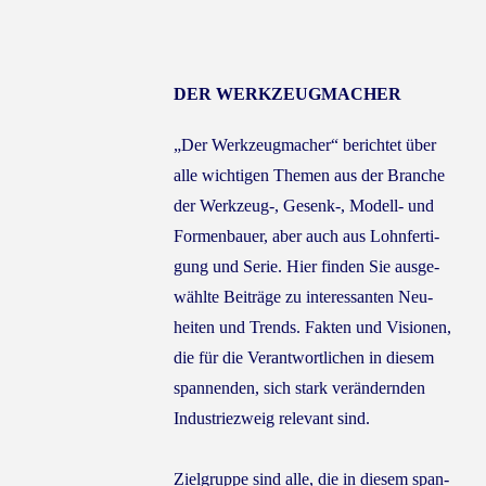
DER WERK­ZEUG­MA­CHER
„Der Werk­zeug­ma­cher“ berich­tet über
alle wich­ti­gen The­men aus der Bran­che
der Werkzeug‑, Gesenk‑, Modell- und
For­men­bau­er, aber auch aus Lohn­fer­ti­
gung und Serie. Hier fin­den Sie aus­ge­
wähl­te Bei­trä­ge zu inter­es­san­ten Neu­
hei­ten und Trends. Fak­ten und Visio­nen,
die für die Ver­ant­wort­li­chen in die­sem
span­nen­den, sich stark ver­än­dern­den
Indus­trie­zweig rele­vant sind.
Ziel­grup­pe sind alle, die in die­sem span­