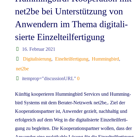
Hum­ming­bird: Koope­ra­ti­on mit
net2be bei Unter­stüt­zung von
Anwen­dern im The­ma digi­ta­li­
sier­te Einzelteilfertigung
16. Februar 2021
Digitalisierung
,
Einelteilfertigung
,
Hummingbird
,
net2be
itemprop="discussionURL"
0
Künf­tig koope­rie­ren Hum­ming­bird Ser­vices und Hum­ming­
bird Sys­tems mit dem Bera­­ter-Net­z­­werk net2be,. Ziel der
Koope­ra­ti­ons­part­ner ist, Anwen­der gezielt, nach­hal­tig und
erfolg­reich auf dem Weg in die digi­ta­li­sier­te Ein­zel­teil­fer­ti­
gung zu beglei­ten. Die Koope­ra­ti­ons­part­ner wol­len, dass der