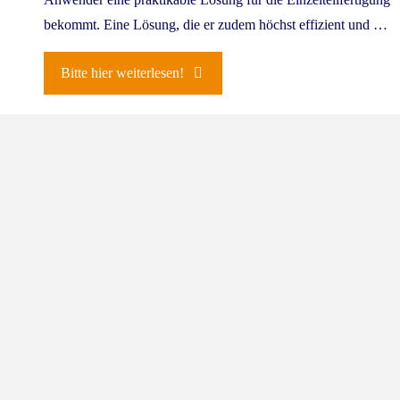
Anwen­der eine prak­ti­ka­ble Lösung für die Ein­zel­teil­fer­ti­gung
bekommt. Eine Lösung, die er zudem höchst effi­zi­ent und …
"Hum­
Bitte hier weiterlesen!
ming­
bird:
Koope­
ra­
ti­
on
mit