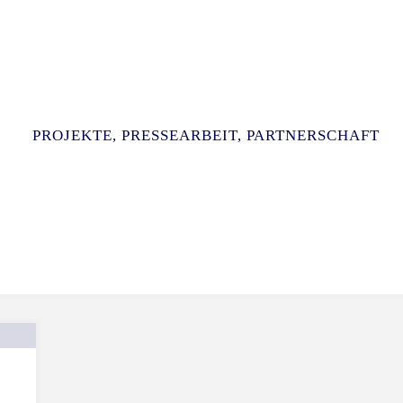
PRO­JEK­TE, PRES­SE­AR­BEIT, PARTNERSCHAFT