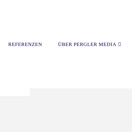
REFE­REN­ZEN
ÜBER PERG­LER MEDIA