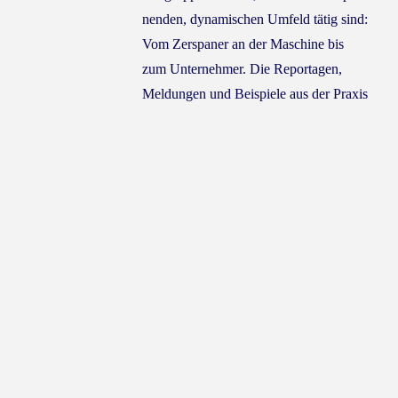
nen­den, dyna­mi­schen Umfeld tätig sind:
Vom Zer­spa­ner an der Maschi­ne bis
zum Unter­neh­mer. Die Repor­ta­gen,
Mel­dun­gen und Bei­spie­le aus der Pra­xis
sol­len hel­fen, die Her­aus­for­de­run­gen
des All­tags zu lösen. Und ihren Teil
dazu bei­tra­gen, dass Unter­neh­men hier­
zu­lan­de ihre Wett­be­werbs­fä­hig­keit
nach­hal­tig stär­ken kön­nen. Des­halb
blickt Der Werk­zeug­ma­cher regel­mä­ßig
auch über den Tel­ler­rand der Branche.
Der Werk­zeug­ma­cher ent­steht mit viel
Herz­blut und Lei­den­schaft. Die wun­der­
ba­ren Men­schen in die­ser sym­pa­thi­
schen Bran­che ver­die­nen das. Denn der