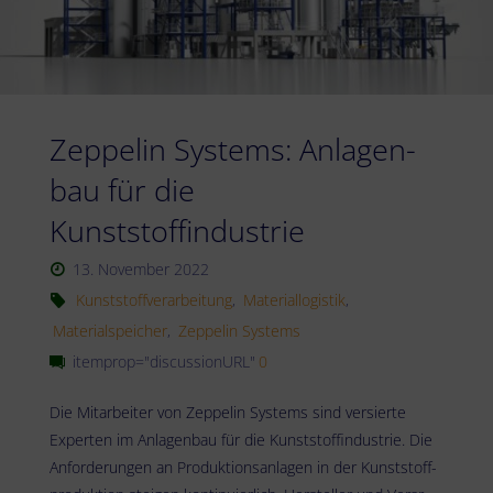
Zep­pe­lin Sys­tems: Anla­gen­
bau für die
Kunststoffindustrie
13. November 2022
Kunststoffverarbeitung
,
Materiallogistik
,
Materialspeicher
,
Zeppelin Systems
itemprop="discussionURL"
0
Die Mit­ar­bei­ter von Zep­pe­lin Sys­tems sind ver­sier­te
Exper­ten im Anla­gen­bau für die Kunst­stoff­in­dus­trie. Die
Anfor­de­run­gen an Pro­duk­ti­ons­an­la­gen in der Kunst­stoff­