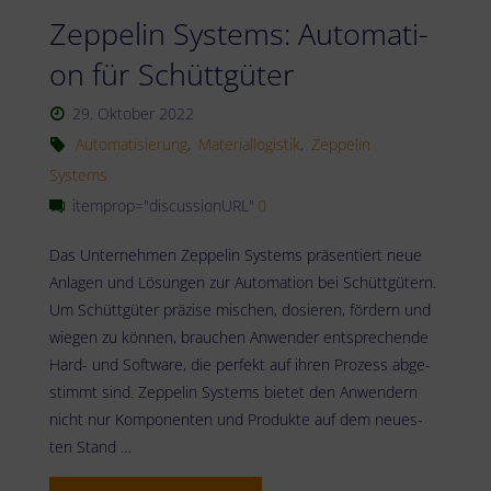
Zep­pe­lin Sys­tems: Auto­ma­ti­
bau
on für Schüttgüter
für
29. Oktober 2022
die
Automatisierung
,
Materiallogistik
,
Zeppelin
Kunststoffindustrie"
Systems
itemprop="discussionURL"
0
Das Unter­neh­men Zep­pe­lin Sys­tems prä­sen­tiert neue
Anla­gen und Lösun­gen zur Auto­ma­ti­on bei Schütt­gü­tern.
Um Schütt­gü­ter prä­zi­se mischen, dosie­ren, för­dern und
wie­gen zu kön­nen, brau­chen Anwen­der ent­spre­chen­de
Hard- und Soft­ware, die per­fekt auf ihren Pro­zess abge­
stimmt sind. Zep­pe­lin Sys­tems bie­tet den Anwen­dern
nicht nur Kom­po­nen­ten und Pro­duk­te auf dem neu­es­
ten Stand …