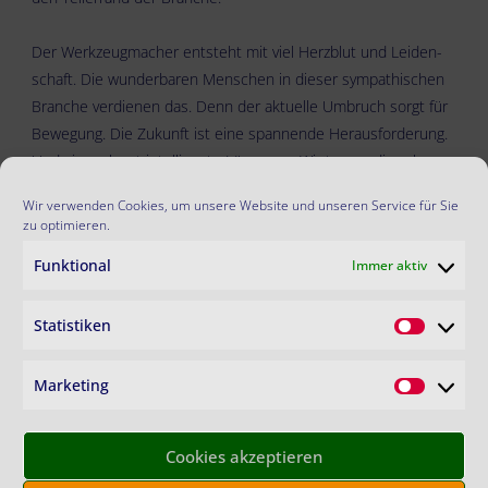
Der Werk­zeug­ma­cher ent­steht mit viel Herz­blut und Lei­den­
schaft. Die wun­der­ba­ren Men­schen in die­ser sym­pa­thi­schen
Bran­che ver­die­nen das. Denn der aktu­el­le Umbruch sorgt für
Bewe­gung. Die Zukunft ist eine span­nen­de Her­aus­for­de­rung.
Und sie ver­langt intel­li­gen­te Lösun­gen. Wir tra­gen die rele­van­
ten Fak­ten und Mei­nun­gen für Sie zusam­men. Stets aktu­ell –
Wir verwenden Cookies, um unsere Website und unseren Service für Sie
am Puls der Branche!
zu optimieren.
Funktional
Immer aktiv
Statistiken
Statistik
KON­TAKT
|
COO­KIE-RICH­T­­LI­­NIE (EU)
|
Marketing
Marketin
DATEN­SCHUTZ­RICHT­LI­NIE
|
IMPRES­SUM
Cookies akzeptieren