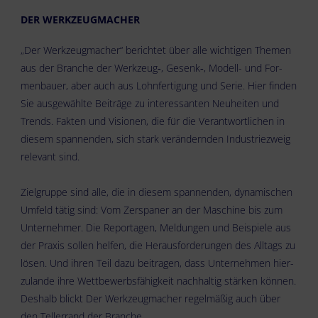
DER WERK­ZEUG­MA­CHER
„Der Werk­zeug­ma­cher“ berich­tet über alle wich­ti­gen The­men
aus der Bran­che der Werkzeug‑, Gesenk‑, Modell- und For­
men­bau­er, aber auch aus Lohn­fer­ti­gung und Serie. Hier fin­den
Sie aus­ge­wähl­te Bei­trä­ge zu inter­es­san­ten Neu­hei­ten und
Trends. Fak­ten und Visio­nen, die für die Ver­ant­wort­li­chen in
die­sem span­nen­den, sich stark ver­än­dern­den Indus­trie­zweig
rele­vant sind.
Ziel­grup­pe sind alle, die in die­sem span­nen­den, dyna­mi­schen
Umfeld tätig sind: Vom Zer­spa­ner an der Maschi­ne bis zum
Unter­neh­mer. Die Repor­ta­gen, Mel­dun­gen und Bei­spie­le aus
der Pra­xis sol­len hel­fen, die Her­aus­for­de­run­gen des All­tags zu
lösen. Und ihren Teil dazu bei­tra­gen, dass Unter­neh­men hier­
zu­lan­de ihre Wett­be­werbs­fä­hig­keit nach­hal­tig stär­ken kön­nen.
Des­halb blickt Der Werk­zeug­ma­cher regel­mä­ßig auch über
den Tel­ler­rand der Branche.